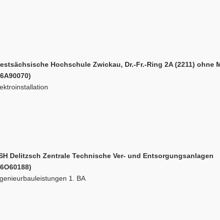
estsächsische Hochschule Zwickau, Dr.-Fr.-Ring 2A (2211) ohne
26A90070)
ektroinstallation
SH Delitzsch Zentrale Technische Ver- und Entsorgungsanlagen
26O60188)
ngenieurbauleistungen 1. BA