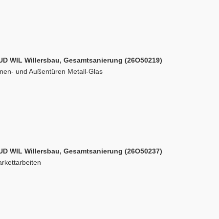
UD WIL Willersbau, Gesamtsanierung (26O50219)
nnen- und Außentüren Metall-Glas
UD WIL Willersbau, Gesamtsanierung (26O50237)
rkettarbeiten