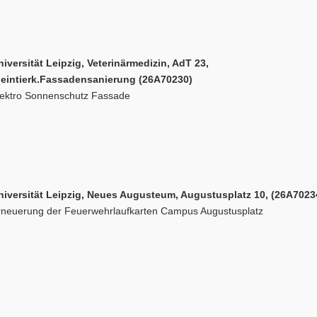
niversität Leipzig, Veterinärmedizin, AdT 23,
leintierk.Fassadensanierung (26A70230)
lektro Sonnenschutz Fassade
niversität Leipzig, Neues Augusteum, Augustusplatz 10, (26A7023
rneuerung der Feuerwehrlaufkarten Campus Augustusplatz