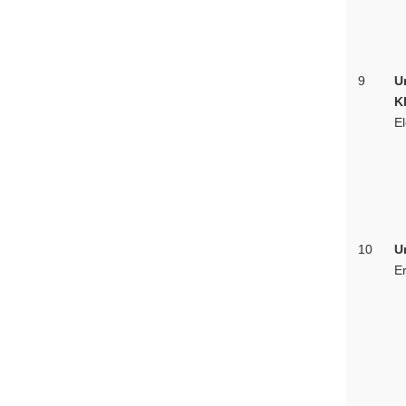
9
U
K
E
10
U
E