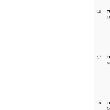
16
T
E
17
T
M
18
T
N