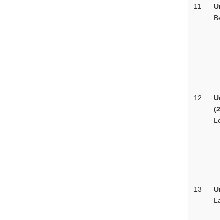
11
U
B
12
U
(
Lo
13
U
L