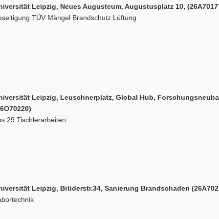
niversität Leipzig, Neues Augusteum, Augustusplatz 10, (26A7017
eseitigung TÜV Mängel Brandschutz Lüftung
niversität Leipzig, Leuschnerplatz, Global Hub, Forschungsneub
26O70220)
s 29 Tischlerarbeiten
niversität Leipzig, Brüderstr.34, Sanierung Brandschaden (26A702
abortechnik