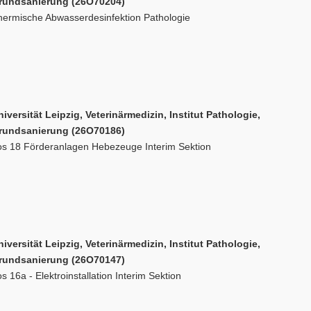
rundsanierung (26O70204)
hermische Abwasserdesinfektion Pathologie
iversität Leipzig, Veterinärmedizin, Institut Pathologie,
rundsanierung (26O70186)
os 18 Förderanlagen Hebezeuge Interim Sektion
iversität Leipzig, Veterinärmedizin, Institut Pathologie,
rundsanierung (26O70147)
s 16a - Elektroinstallation Interim Sektion