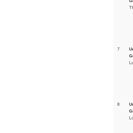
G
T
7
Un
G
L
8
Un
G
Lo