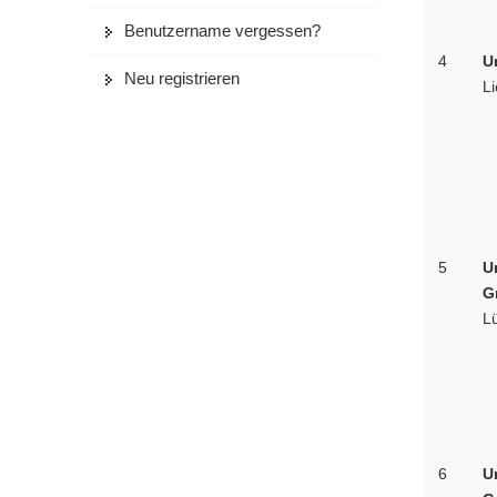
Benutzername vergessen?
4
U
Neu registrieren
Li
5
Un
G
Lü
6
Un