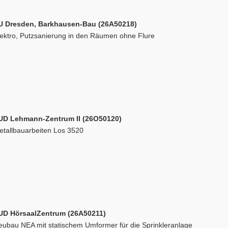
U Dresden, Barkhausen-Bau (26A50218)
lektro, Putzsanierung in den Räumen ohne Flure
UD Lehmann-Zentrum II (26O50120)
etallbauarbeiten Los 3520
UD HörsaalZentrum (26A50211)
eubau NEA mit statischem Umformer für die Sprinkleranlage