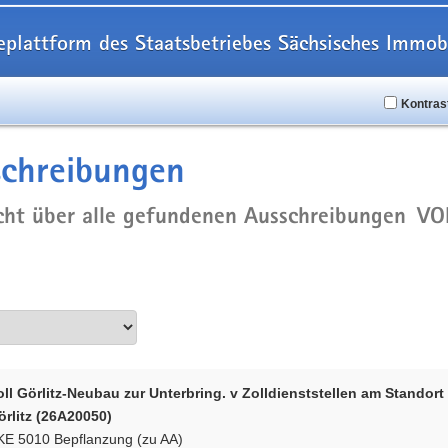
eplattform des Staatsbetriebes Sächsisches Imm
Kontras
schreibungen
cht über alle gefundenen Ausschreibungen
VO
oll Görlitz-Neubau zur Unterbring. v Zolldienststellen am Standort
örlitz (26A20050)
KE 5010 Bepflanzung (zu AA)