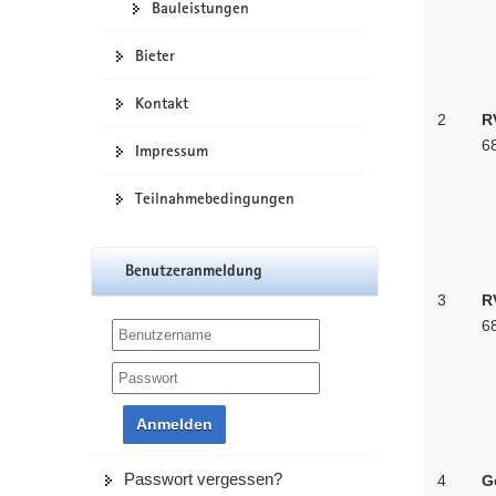
Bauleistungen
Bieter
Kontakt
2
R
6
Impressum
Teilnahmebedingungen
Benutzeranmeldung
3
R
6
Anmelden
Passwort vergessen?
4
G