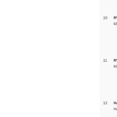
10
R
6
11
R
6
12
H
H