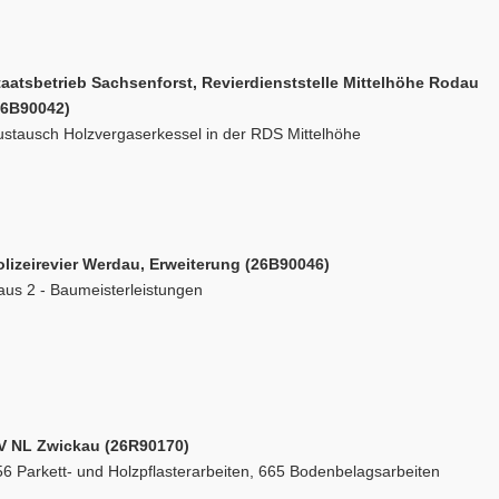
taatsbetrieb Sachsenforst, Revierdienststelle Mittelhöhe Rodau
26B90042)
ustausch Holzvergaserkessel in der RDS Mittelhöhe
olizeirevier Werdau, Erweiterung (26B90046)
aus 2 - Baumeisterleistungen
V NL Zwickau (26R90170)
6 Parkett- und Holzpflasterarbeiten, 665 Bodenbelagsarbeiten