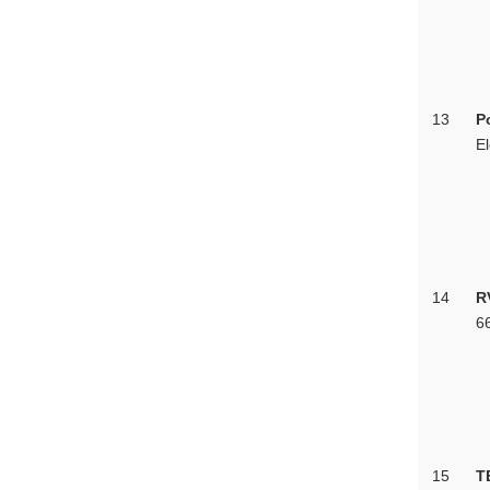
13
P
El
14
R
66
15
T