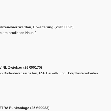
olizeirevier Werdau, Erweiterung (26O90025)
ektroinstallation Haus 2
V NL Zwickau (26R90175)
5 Bodenbelagsarbeiten, 656 Parkett- und Holzpflasterarbeiten
ETRA Funkanlage (25M90083)