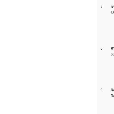
7
R
6
8
R
6
9
R
R