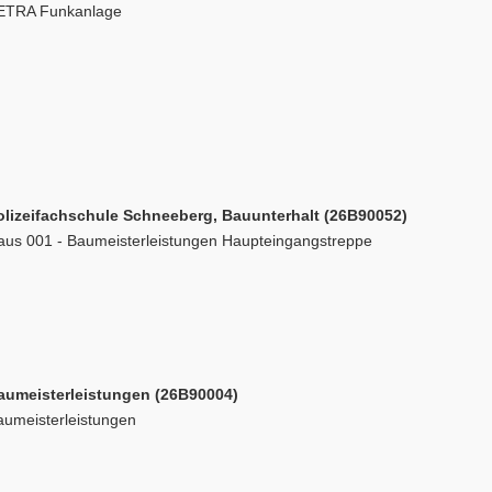
ETRA Funkanlage
olizeifachschule Schneeberg, Bauunterhalt (26B90052)
aus 001 - Baumeisterleistungen Haupteingangstreppe
aumeisterleistungen (26B90004)
aumeisterleistungen