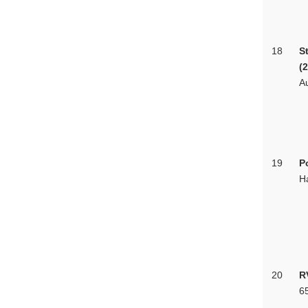
18
S
(
A
19
P
H
20
R
65