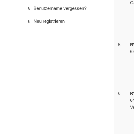
G
Benutzername vergessen?
Neu registrieren
5
R
6
6
R
64
V