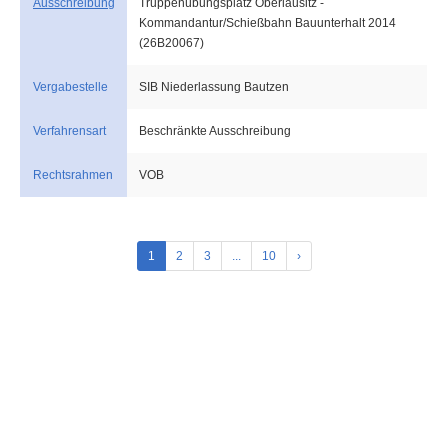
Ausschreibung
Truppenübungsplatz Oberlausitz -
Kommandantur/Schießbahn Bauunterhalt 2014
(26B20067)
Vergabestelle
SIB Niederlassung Bautzen
Verfahrensart
Beschränkte Ausschreibung
Rechtsrahmen
VOB
1
2
3
...
10
›